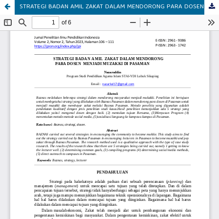
STRATEGI BADAN AMIL ZAKAT DALAM MENDORONG PARA DOSEN MENJADI MUZAKKI DI PASAMAN