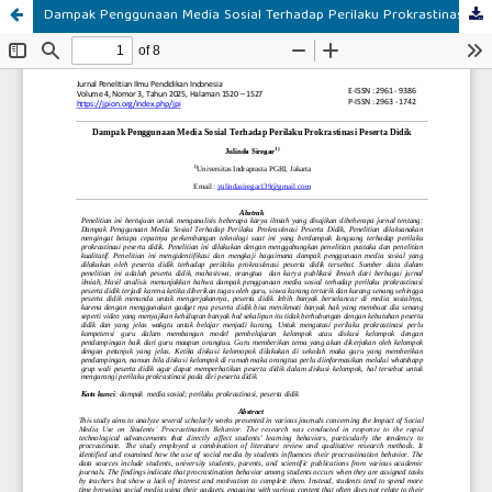
Dampak Penggunaan Media Sosial Terhadap Perilaku Prokrastinasi Peserta Didik