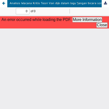
Analisis Wacana Kritis Teori Van dijk dalam lagu “jangan bicara solidaritas” dalam Sukatani Band