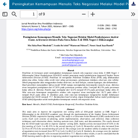
Peningkatan Kemampuan Menulis Teks Negosiasi Melalui Model Pembelajaran Student Teams Achivement Division Pada Siswa Kelas X di SMK Negeri 1 Hiliserangkai