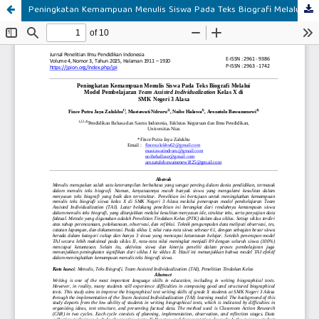
Peningkatan Kemampuan Menulis Siswa Pada Teks Biografi Melalui Model Pembelajaran Team Assisted Individualization Kelas X di SMK Negeri 3 Alasa