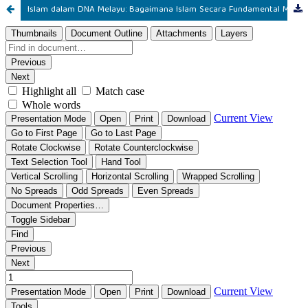
Islam dalam DNA Melayu: Bagaimana Islam Secara Fundamental Membentuk Dunia Melayu