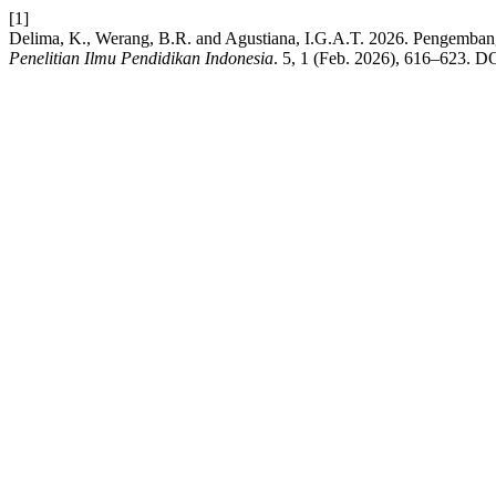
[1]
Delima, K., Werang, B.R. and Agustiana, I.G.A.T. 2026. Pengemba
Penelitian Ilmu Pendidikan Indonesia
. 5, 1 (Feb. 2026), 616–623. DO