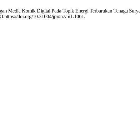
ngan Media Komik Digital Pada Topik Energi Terbarukan Tenaga Sury
I:https://doi.org/10.31004/jpion.v5i1.1061.