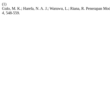
(1)
Gulo, M. K.; Harefa, N. A. J.; Waruwu, L.; Riana, R. Penerapan M
4
, 548-559.