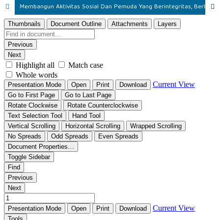
Membangun Aktivitas Sosial Dan Pemuda Yang Berintegritas, Berlandasan Nilai-Nilai Islam