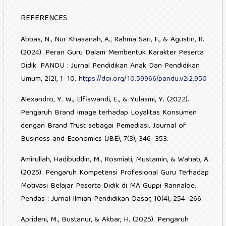
REFERENCES
Abbas, N., Nur Khasanah, A., Rahma Sari, F., & Agustin, R.
(2024). Peran Guru Dalam Membentuk Karakter Peserta
Didik. PANDU : Jurnal Pendidikan Anak Dan Pendidikan
Umum, 2(2), 1–10.
https://doi.org/10.59966/pandu.v2i2.950
Alexandro, Y. W., Elfiswandi, E., & Yulasmi, Y. (2022).
Pengaruh Brand Image terhadap Loyalitas Konsumen
dengan Brand Trust sebagai Pemediasi. Journal of
Business and Economics (JBE), 7(3), 346–353.
Amirullah, Hadibuddin, M., Rosmiati, Mustamin, & Wahab, A.
(2025). Pengaruh Kompetensi Profesional Guru Terhadap
Motivasi Belajar Peserta Didik di MA Guppi Rannaloe.
Pendas : Jurnal Ilmiah Pendidikan Dasar, 10(4), 254–266.
Aprideni, M., Bustanur, & Akbar, H. (2025). Pengaruh