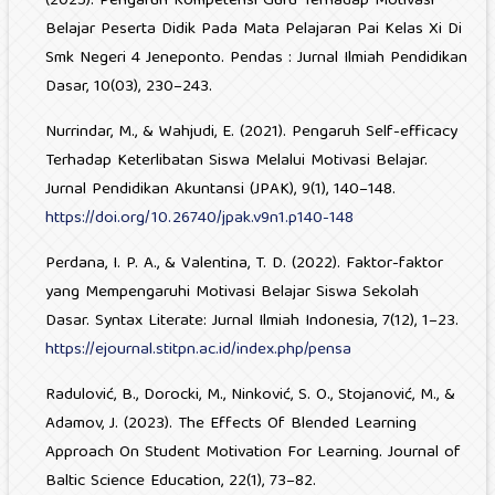
(2025). Pengaruh Kompetensi Guru Terhadap Motivasi
Belajar Peserta Didik Pada Mata Pelajaran Pai Kelas Xi Di
Smk Negeri 4 Jeneponto. Pendas : Jurnal Ilmiah Pendidikan
Dasar, 10(03), 230–243.
Nurrindar, M., & Wahjudi, E. (2021). Pengaruh Self-efficacy
Terhadap Keterlibatan Siswa Melalui Motivasi Belajar.
Jurnal Pendidikan Akuntansi (JPAK), 9(1), 140–148.
https://doi.org/10.26740/jpak.v9n1.p140-148
Perdana, I. P. A., & Valentina, T. D. (2022). Faktor-faktor
yang Mempengaruhi Motivasi Belajar Siswa Sekolah
Dasar. Syntax Literate: Jurnal Ilmiah Indonesia, 7(12), 1–23.
https://ejournal.stitpn.ac.id/index.php/pensa
Radulović, B., Dorocki, M., Ninković, S. O., Stojanović, M., &
Adamov, J. (2023). The Effects Of Blended Learning
Approach On Student Motivation For Learning. Journal of
Baltic Science Education, 22(1), 73–82.