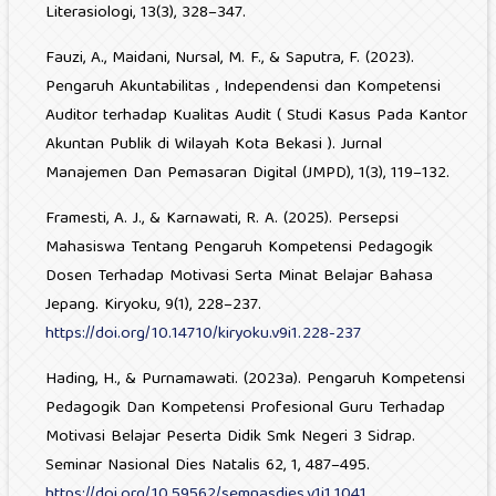
Literasiologi, 13(3), 328–347.
Fauzi, A., Maidani, Nursal, M. F., & Saputra, F. (2023).
Pengaruh Akuntabilitas , Independensi dan Kompetensi
Auditor terhadap Kualitas Audit ( Studi Kasus Pada Kantor
Akuntan Publik di Wilayah Kota Bekasi ). Jurnal
Manajemen Dan Pemasaran Digital (JMPD), 1(3), 119–132.
Framesti, A. J., & Karnawati, R. A. (2025). Persepsi
Mahasiswa Tentang Pengaruh Kompetensi Pedagogik
Dosen Terhadap Motivasi Serta Minat Belajar Bahasa
Jepang. Kiryoku, 9(1), 228–237.
https://doi.org/10.14710/kiryoku.v9i1.228-237
Hading, H., & Purnamawati. (2023a). Pengaruh Kompetensi
Pedagogik Dan Kompetensi Profesional Guru Terhadap
Motivasi Belajar Peserta Didik Smk Negeri 3 Sidrap.
Seminar Nasional Dies Natalis 62, 1, 487–495.
https://doi.org/10.59562/semnasdies.v1i1.1041