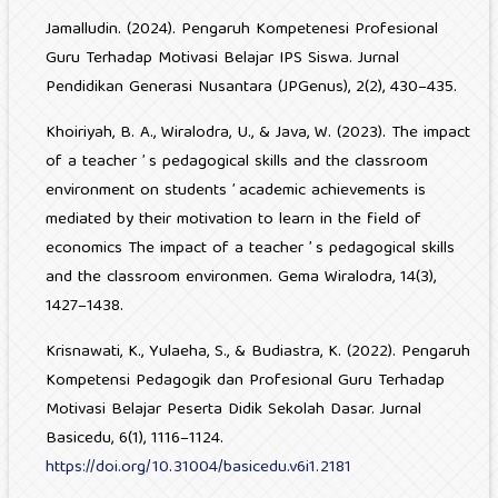
Jamalludin. (2024). Pengaruh Kompetenesi Profesional
Guru Terhadap Motivasi Belajar IPS Siswa. Jurnal
Pendidikan Generasi Nusantara (JPGenus), 2(2), 430–435.
Khoiriyah, B. A., Wiralodra, U., & Java, W. (2023). The impact
of a teacher ’ s pedagogical skills and the classroom
environment on students ’ academic achievements is
mediated by their motivation to learn in the field of
economics The impact of a teacher ’ s pedagogical skills
and the classroom environmen. Gema Wiralodra, 14(3),
1427–1438.
Krisnawati, K., Yulaeha, S., & Budiastra, K. (2022). Pengaruh
Kompetensi Pedagogik dan Profesional Guru Terhadap
Motivasi Belajar Peserta Didik Sekolah Dasar. Jurnal
Basicedu, 6(1), 1116–1124.
https://doi.org/10.31004/basicedu.v6i1.2181