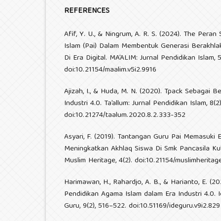
REFERENCES
Afif, Y. U., & Ningrum, A. R. S. (2024). The Pera
Islam (Pai) Dalam Membentuk Generasi Berakhl
Di Era Digital. MA’ALIM: Jurnal Pendidikan Islam, 
doi:10.21154/maalim.v5i2.9916
Ajizah, I., & Huda, M. N. (2020). Tpack Sebagai B
Industri 4.0. Ta’allum: Jurnal Pendidikan Islam, 8(2
doi:10.21274/taalum.2020.8.2.333-352
Asyari, F. (2019). Tantangan Guru Pai Memasuki E
Meningkatkan Akhlaq Siswa Di Smk Pancasila Ku
Muslim Heritage, 4(2). doi:10.21154/muslimheritage
Harimawan, H., Rahardjo, A. B., & Harianto, E. (2
Pendidikan Agama Islam dalam Era Industri 4.0. I
Guru, 9(2), 516–522. doi:10.51169/ideguru.v9i2.829