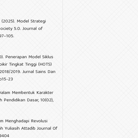
M. (2025). Model Strategi
ociety 5.0. Journal of
97–105.
20). Penerapan Model Siklus
kir Tingkat Tinggi (HOTS)
018/2019. Jurnal Sains Dan
1p15-23
 Dalam Membentuk Karakter
h Pendidikan Dasar, 10(02),
slam Menghadapi Revolusi
h Yuliasih Attadib Journal Of
49404