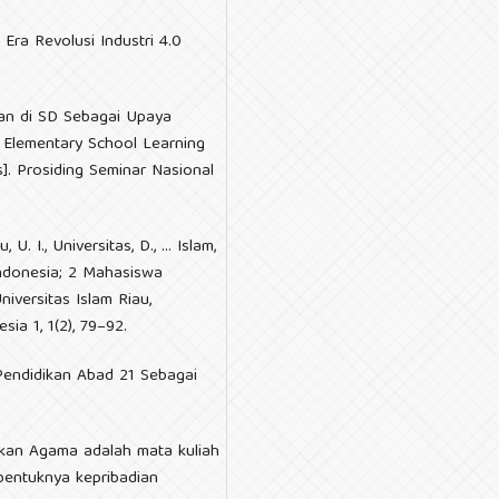
 Era Revolusi Industri 4.0
aran di SD Sebagai Upaya
in Elementary School Learning
]. Prosiding Seminar Nasional
u, U. I., Universitas, D., … Islam,
Indonesia; 2 Mahasiswa
iversitas Islam Riau,
ia 1, 1(2), 79–92.
i Pendidikan Abad 21 Sebagai
dikan Agama adalah mata kuliah
bentuknya kepribadian