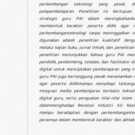
perkembangan teknologi yang pesat, dig
polapembelajaran. Penelitian ini bertujua
strategis guru PAI dalam meningkatkanku
membentuk karakter peserta didik agar 
perkembanganteknologi tanpa meninggalkan nil
digunakan adalah penelitian kualitatif den
melalui kajian buku, jurnal ilmiah, dan penelitia
penelitian menunjukkan bahwa guru PAI memi
pendidik, pembimbing, teladan, dan fasilitator
digital untuk menciptakan pembelajaran yang ino
guru PAI juga bertanggung jawab menanamkan nila
agar peserta didikmampu menyikapi tantanga
Integrasi media pembelajaran berbasis teknol
digital guru, serta penguatan nilai-nilai Isla
dalammenghadapi Revolusi Industri 4.0. Kes
mampu beradaptasi dengan perkembangantek
perannya dalam membentuk karakter dan akhlak 