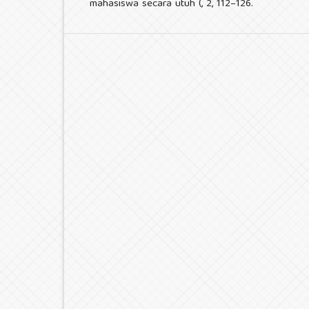
mahasiswa secara utuh (, 2, 112–126.