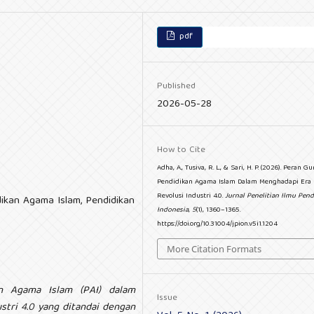
pdf
Published
2026-05-28
How to Cite
Adha, A., Tusiva, R. L., & Sari, H. P. (2026). Peran Gu
Pendidikan Agama Islam Dalam Menghadapi Era
Revolusi Industri 4.0.
Jurnal Penelitian Ilmu Pend
idikan Agama Islam, Pendidikan
Indonesia
,
5
(1), 1360–1365.
https://doi.org/10.31004/jpion.v5i1.1204
More Citation Formats
n Agama Islam (PAI) dalam
Issue
tri 4.0 yang ditandai dengan