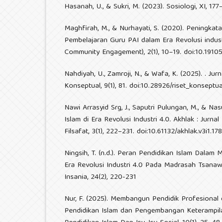
Hasanah, U., & Sukri, M. (2023). Sosiologi, XI, 177
Maghfirah, M., & Nurhayati, S. (2020). Peningka
Pembelajaran Guru PAI dalam Era Revolusi indust
Community Engagement), 2(1), 10–19. doi:10.19105
Nahdiyah, U., Zamroji, N., & Wafa, K. (2025). . Jur
Konseptual, 9(1), 81. doi:10.28926/riset_konseptua
Nawi Arrasyid Srg, J., Saputri Pulungan, M., & Nas
Islam di Era Revolusi Industri 4.0. Akhlak : Jurn
Filsafat, 3(1), 222–231. doi:10.61132/akhlak.v3i1.17
Ningsih, T. (n.d.). Peran Pendidikan Islam Dalam
Era Revolusi Industri 4.0 Pada Madrasah Tsana
Insania, 24(2), 220-231
Nur, F. (2025). Membangun Pendidik Profesional d
Pendidikan Islam dan Pengembangan Keterampilan