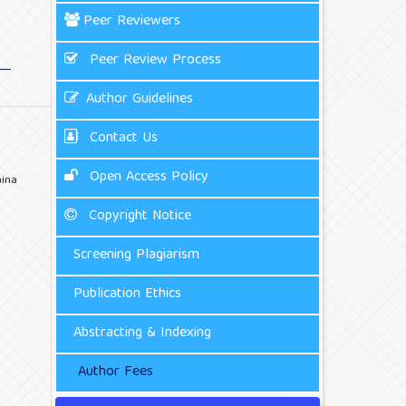
Peer Reviewers
Peer Review Process
Author Guidelines
Contact Us
Open Access Policy
aina
Copyright Notice
Screening Plagiarism
Publication Ethics
Abstracting & Indexing
Author Fees