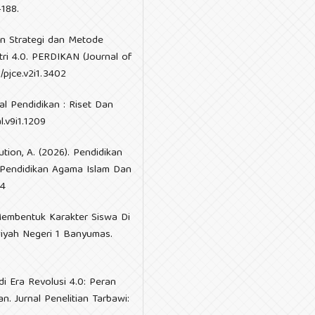
–188.
tan Strategi dan Metode
ri 4.0. PERDIKAN (Journal of
/pjce.v2i1.3402
nal Pendidikan : Riset Dan
l.v9i1.1209
ution, A. (2026). Pendidikan
al Pendidikan Agama Islam Dan
84
 Membentuk Karakter Siswa Di
wiyah Negeri 1 Banyumas.
i Era Revolusi 4.0: Peran
. Jurnal Penelitian Tarbawi: