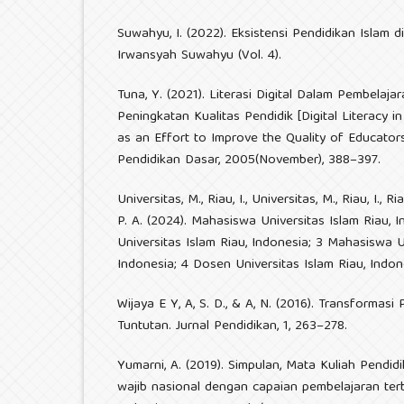
Suwahyu, I. (2022). Eksistensi Pendidikan Islam di
Irwansyah Suwahyu (Vol. 4).
Tuna, Y. (2021). Literasi Digital Dalam Pembelaj
Peningkatan Kualitas Pendidik [Digital Literacy 
as an Effort to Improve the Quality of Educators
Pendidikan Dasar, 2005(November), 388–397.
Universitas, M., Riau, I., Universitas, M., Riau, I., Ria
P. A. (2024). Mahasiswa Universitas Islam Riau, 
Universitas Islam Riau, Indonesia; 3 Mahasiswa Un
Indonesia; 4 Dosen Universitas Islam Riau, Indones
Wijaya E Y, A, S. D., & A, N. (2016). Transformas
Tuntutan. Jurnal Pendidikan, 1, 263–278.
Yumarni, A. (2019). Simpulan, Mata Kuliah Pendi
wajib nasional dengan capaian pembelajaran ter