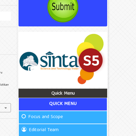
ru
idikan
Quick Menu
QUICK MENU
Focus and Scope
Editorial Team