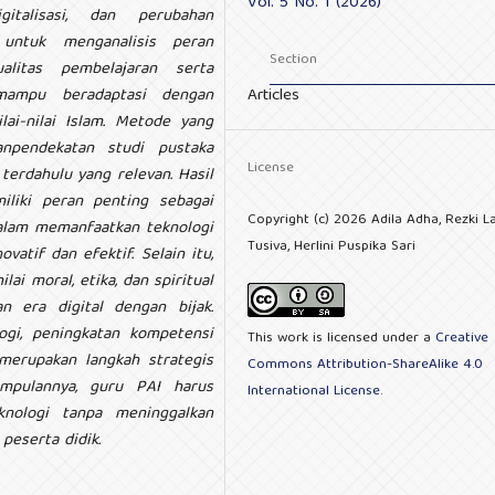
Vol. 5 No. 1 (2026)
italisasi, dan perubahan
n untuk menganalisis peran
Section
alitas pembelajaran serta
mampu beradaptasi dengan
Articles
ai-nilai Islam. Metode yang
ganpendekatan studi pustaka
License
n terdahulu yang relevan. Hasil
liki peran penting sebagai
Copyright (c) 2026 Adila Adha, Rezki L
 dalam memanfaatkan teknologi
Tusiva, Herlini Puspika Sari
vatif dan efektif. Selain itu,
i moral, etika, dan spiritual
n era digital dengan bijak.
ogi, peningkatan kompetensi
This work is licensed under a
Creative
m merupakan langkah strategis
Commons Attribution-ShareAlike 4.0
impulannya, guru PAI harus
International License
.
nologi tanpa meninggalkan
peserta didik.