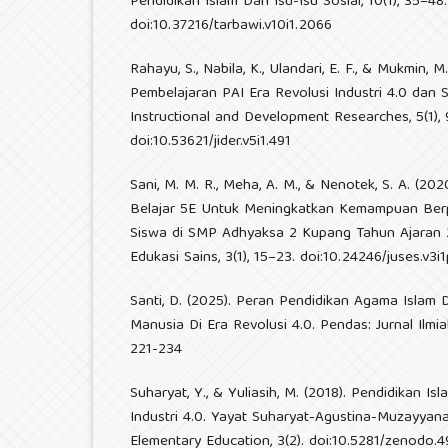
Pendidikan Islam Dan Isu-Isu Sosial, 10(1), 35–48.
doi:10.37216/tarbawi.v10i1.2066
Rahayu, S., Nabila, K., Ulandari, E. F., & Mukmin, 
Pembelajaran PAI Era Revolusi Industri 4.0 dan S
Instructional and Development Researches, 5(1), 
doi:10.53621/jider.v5i1.491
Sani, M. M. R., Meha, A. M., & Nenotek, S. A. (20
Belajar 5E Untuk Meningkatkan Kemampuan Berpi
Siswa di SMP Adhyaksa 2 Kupang Tahun Ajaran 2
Edukasi Sains, 3(1), 15–23. doi:10.24246/juses.v3i
Santi, D. (2025). Peran Pendidikan Agama Islam
Manusia Di Era Revolusi 4.0. Pendas: Jurnal Ilmia
221-234
Suharyat, Y., & Yuliasih, M. (2018). Pendidikan I
Industri 4.0. Yayat Suharyat-Agustina-Muzayyana
Elementary Education, 3(2). doi:10.5281/zenodo.