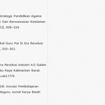
n Strategis Pendidikan Agama
ak Dan Berwawasan Keislaman
5(2), 308–324.
ekal Guru Pai Di Era Revolusi
), 333–352.
ra Revolusi Industri 4.0 Dalam
bu Raya Kalimantan Barat.
.v4i2.1779
024). Inovasi Pembelajaran
deguru: Jurnal Karya Ilmiah