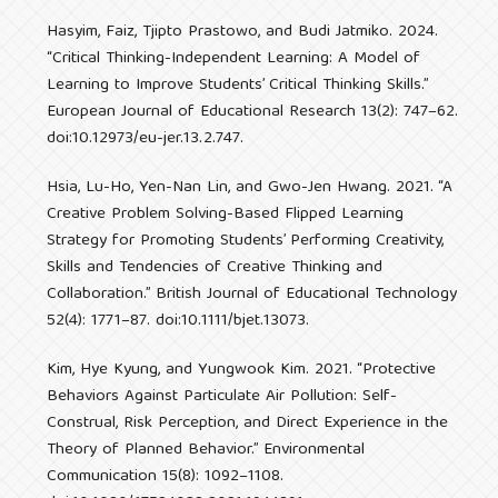
Hasyim, Faiz, Tjipto Prastowo, and Budi Jatmiko. 2024.
“Critical Thinking-Independent Learning: A Model of
Learning to Improve Students’ Critical Thinking Skills.”
European Journal of Educational Research 13(2): 747–62.
doi:10.12973/eu-jer.13.2.747.
Hsia, Lu-Ho, Yen-Nan Lin, and Gwo-Jen Hwang. 2021. “A
Creative Problem Solving-Based Flipped Learning
Strategy for Promoting Students’ Performing Creativity,
Skills and Tendencies of Creative Thinking and
Collaboration.” British Journal of Educational Technology
52(4): 1771–87. doi:10.1111/bjet.13073.
Kim, Hye Kyung, and Yungwook Kim. 2021. “Protective
Behaviors Against Particulate Air Pollution: Self-
Construal, Risk Perception, and Direct Experience in the
Theory of Planned Behavior.” Environmental
Communication 15(8): 1092–1108.