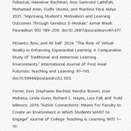
Fidiastuti, Hasminar Rachman, Anis Samrotul Lathifah,
Mohamad Amin, Yudhi Utomo, and Riantina Fitra Aldya.
2021. “Improving Student's Motivation and Learning
Outcomes Through Genetics E-Module.” Jurnal Ilmiah
Peuradeun 9(1): 189–200. doi:10.26811/peuradeun.v9i1.477.
Fitrianto, Ibnu, and Ali Saif. 2024. “The Role of Virtual
Reality in Enhancing Experiential Learning: A Comparative
Study of Traditional and Immersive Learning
Environments.” International Journal of Post Axial:
Futuristic Teaching and Learning: 97–110.
doi:10.59944/postaxial.v2i2.300.
Forrer, Don, Stephanie Bechtel, Kendra Brown, Jose
Mabesa, Linda Gunn, Richard L. Hayes, Lisa Fall, and Todd
Wilmore. 2019. “Active Connections: Means for Faculty to
Create an Environment in Which Students WANT to
Engage!” Journal of College Teaching & Learning 16(1): 1–
10.