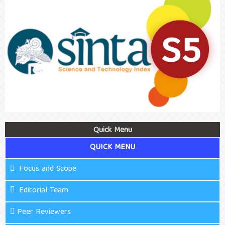
Quick Menu
QUICK MENU
Focus and Scope
Editorial Team
Peer Reviewers