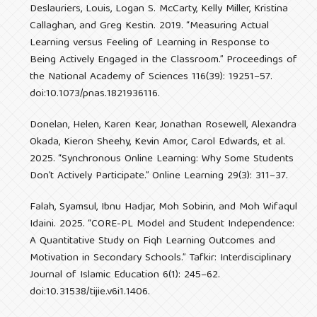
Deslauriers, Louis, Logan S. McCarty, Kelly Miller, Kristina
Callaghan, and Greg Kestin. 2019. “Measuring Actual
Learning versus Feeling of Learning in Response to
Being Actively Engaged in the Classroom.” Proceedings of
the National Academy of Sciences 116(39): 19251–57.
doi:10.1073/pnas.1821936116.
Donelan, Helen, Karen Kear, Jonathan Rosewell, Alexandra
Okada, Kieron Sheehy, Kevin Amor, Carol Edwards, et al.
2025. “Synchronous Online Learning: Why Some Students
Don’t Actively Participate.” Online Learning 29(3): 311–37.
Falah, Syamsul, Ibnu Hadjar, Moh Sobirin, and Moh Wifaqul
Idaini. 2025. “CORE-PL Model and Student Independence:
A Quantitative Study on Fiqh Learning Outcomes and
Motivation in Secondary Schools.” Tafkir: Interdisciplinary
Journal of Islamic Education 6(1): 245–62.
doi:10.31538/tijie.v6i1.1406.