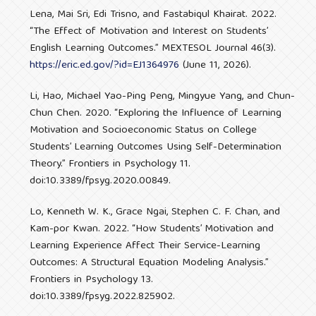
Lena, Mai Sri, Edi Trisno, and Fastabiqul Khairat. 2022.
“The Effect of Motivation and Interest on Students’
English Learning Outcomes.” MEXTESOL Journal 46(3).
https://eric.ed.gov/?id=EJ1364976
(June 11, 2026).
Li, Hao, Michael Yao-Ping Peng, Mingyue Yang, and Chun-
Chun Chen. 2020. “Exploring the Influence of Learning
Motivation and Socioeconomic Status on College
Students’ Learning Outcomes Using Self-Determination
Theory.” Frontiers in Psychology 11.
doi:10.3389/fpsyg.2020.00849.
Lo, Kenneth W. K., Grace Ngai, Stephen C. F. Chan, and
Kam-por Kwan. 2022. “How Students’ Motivation and
Learning Experience Affect Their Service-Learning
Outcomes: A Structural Equation Modeling Analysis.”
Frontiers in Psychology 13.
doi:10.3389/fpsyg.2022.825902.