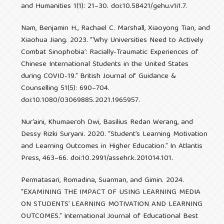
and Humanities 1(1): 21–30. doi:10.58421/gehu.v1i1.7.
Nam, Benjamin H., Rachael C. Marshall, Xiaoyong Tian, and
Xiaohua Jiang. 2023. “‘Why Universities Need to Actively
Combat Sinophobia’: Racially-Traumatic Experiences of
Chinese International Students in the United States
during COVID-19.” British Journal of Guidance &
Counselling 51(5): 690–704.
doi:10.1080/03069885.2021.1965957.
Nur’aini, Khumaeroh Dwi, Basilius Redan Werang, and
Dessy Rizki Suryani. 2020. “Student’s Learning Motivation
and Learning Outcomes in Higher Education.” In Atlantis
Press, 463–66. doi:10.2991/assehr.k.201014.101.
Permatasari, Romadina, Suarman, and Gimin. 2024.
“EXAMINING THE IMPACT OF USING LEARNING MEDIA
ON STUDENTS’ LEARNING MOTIVATION AND LEARNING
OUTCOMES.” International Journal of Educational Best