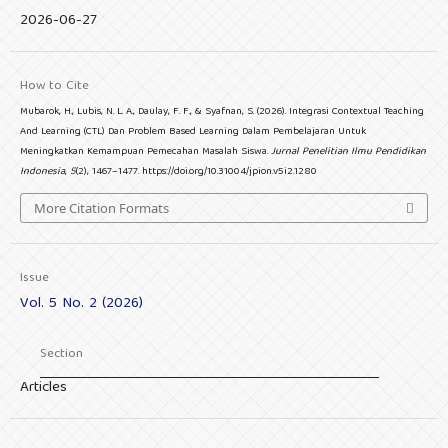
2026-06-27
How to Cite
Mubarok, H., Lubis, N. L. A., Daulay, F. F., & Syafnan, S. (2026). Integrasi Contextual Teaching
And Learning (CTL) Dan Problem Based Learning Dalam Pembelajaran Untuk
Meningkatkan Kemampuan Pemecahan Masalah Siswa.
Jurnal Penelitian Ilmu Pendidikan
Indonesia
,
5
(2), 1467–1477. https://doi.org/10.31004/jpion.v5i2.1280
More Citation Formats
Issue
Vol. 5 No. 2 (2026)
Section
Articles