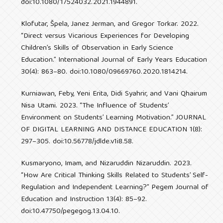
doi:10.1080/17524032.2021.1944891.
Klofutar, Špela, Janez Jerman, and Gregor Torkar. 2022.
“Direct versus Vicarious Experiences for Developing
Children’s Skills of Observation in Early Science
Education.” International Journal of Early Years Education
30(4): 863–80. doi:10.1080/09669760.2020.1814214.
Kurniawan, Feby, Yeni Erita, Didi Syahrir, and Vani Qhairum
Nisa Utami. 2023. “The Influence of Students’
Environment on Students’ Learning Motivation.” JOURNAL
OF DIGITAL LEARNING AND DISTANCE EDUCATION 1(8):
297–305. doi:10.56778/jdlde.v1i8.58.
Kusmaryono, Imam, and Nizaruddin Nizaruddin. 2023.
“How Are Critical Thinking Skills Related to Students’ Self-
Regulation and Independent Learning?” Pegem Journal of
Education and Instruction 13(4): 85–92.
doi:10.47750/pegegog.13.04.10.