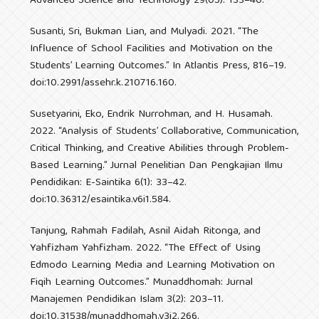
Advanced Science and Technology 29(05): 133–40.
Susanti, Sri, Bukman Lian, and Mulyadi. 2021. “The
Influence of School Facilities and Motivation on the
Students’ Learning Outcomes.” In Atlantis Press, 816–19.
doi:10.2991/assehr.k.210716.160.
Susetyarini, Eko, Endrik Nurrohman, and H. Husamah.
2022. “Analysis of Students’ Collaborative, Communication,
Critical Thinking, and Creative Abilities through Problem-
Based Learning.” Jurnal Penelitian Dan Pengkajian Ilmu
Pendidikan: E-Saintika 6(1): 33–42.
doi:10.36312/esaintika.v6i1.584.
Tanjung, Rahmah Fadilah, Asnil Aidah Ritonga, and
Yahfizham Yahfizham. 2022. “The Effect of Using
Edmodo Learning Media and Learning Motivation on
Fiqih Learning Outcomes.” Munaddhomah: Jurnal
Manajemen Pendidikan Islam 3(2): 203–11.
doi:10.31538/munaddhomah.v3i2.266.