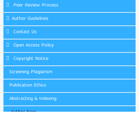
Peer Review Process
Author Guidelines
Contact Us
Open Access Policy
Copyright Notice
Screening Plagiarism
Publication Ethics
Abstracting & Indexing
Author Fees
ISSN