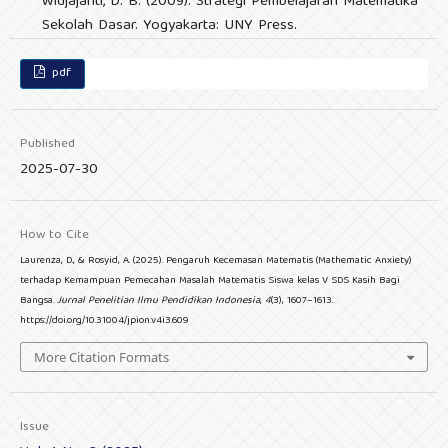
Widjajanti, D. B. (2009). Strategi Pembelajaran Matematika
Sekolah Dasar. Yogyakarta: UNY Press.
pdf
Published
2025-07-30
How to Cite
Laurenza, D., & Rosyid, A. (2025). Pengaruh Kecemasan Matematis (Mathematic Anxiety)
terhadap Kemampuan Pemecahan Masalah Matematis Siswa kelas V SDS Kasih Bagi
Bangsa.
Jurnal Penelitian Ilmu Pendidikan Indonesia
,
4
(3), 1607–1613.
https://doi.org/10.31004/jpion.v4i3.609
More Citation Formats
Issue