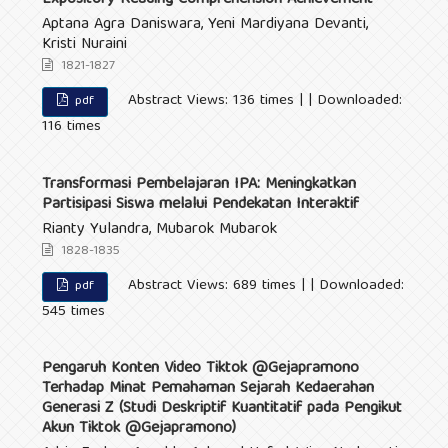
Expository Reading Comprehension Achievement
Aptana Agra Daniswara, Yeni Mardiyana Devanti,
Kristi Nuraini
1821-1827
Abstract Views: 136 times | | Downloaded:
pdf
116 times
Transformasi Pembelajaran IPA: Meningkatkan
Partisipasi Siswa melalui Pendekatan Interaktif
Rianty Yulandra, Mubarok Mubarok
1828-1835
Abstract Views: 689 times | | Downloaded:
pdf
545 times
Pengaruh Konten Video Tiktok @Gejapramono
Terhadap Minat Pemahaman Sejarah Kedaerahan
Generasi Z (Studi Deskriptif Kuantitatif pada Pengikut
Akun Tiktok @Gejapramono)