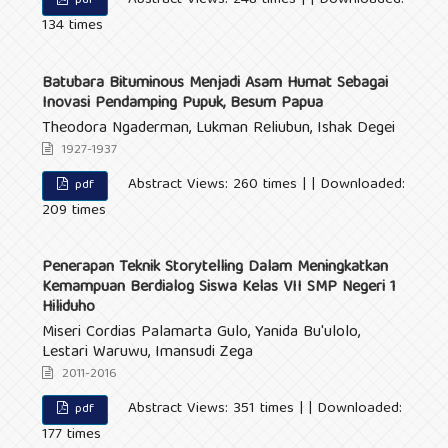
Abstract Views: 248 times | | Downloaded:
pdf
134 times
Batubara Bituminous Menjadi Asam Humat Sebagai
Inovasi Pendamping Pupuk, Besum Papua
Theodora Ngaderman, Lukman Reliubun, Ishak Degei
1927-1937
Abstract Views: 260 times | | Downloaded:
pdf
209 times
Penerapan Teknik Storytelling Dalam Meningkatkan
Kemampuan Berdialog Siswa Kelas VII SMP Negeri 1
Hiliduho
Miseri Cordias Palamarta Gulo, Yanida Bu'ulolo,
Lestari Waruwu, Imansudi Zega
2011-2016
Abstract Views: 351 times | | Downloaded:
pdf
177 times