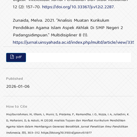
12 (2): 157–70.
https://doi.org/10.33367/ji.v12i2.2287
.
Zunaida, Melva. 2021. “Analisis Muatan Kurikulum
Pendidikan Agama Islam Aspek Akhlak Di SMP Negeri 2
Padangsidimpuan.” Multidisipliner 8 (1).
https://jurnal.uinsyahada.ac.id/index.php/multd/article/view/335
pdf
Published
2026-01-06
How to Cite
Mujiburrahman, M., Ilham, I., Munir, S., Pratama, F., Ramandha, I. O., Nizza, I. A., Juliadini, K.
D., Maharani, D., & Astuti, M. (2026). Analisis Tujuan dan Manfaat Kurikulum Pendidikan
Agama Islam dalam Membangun Generasi Berakhlak.
Jurnal Penelitian Ilmu Pendidikan
Indonesia
,
5
(1), 303–312. https://doi.org/10.31004/jpion.v5i1.977