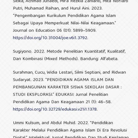
Sitika, Achmad Junaedi, Mifa Rezkia Zanianti, Mita Nofiarti
Putri, Muhamad Raihan, and Hurul Aini. 2023.
“Pengembangan Kurikulum Pendidikan Agama Islam
Sebagai Upaya Memperkuat Nilai-Nilai Keagamaan.”
Journal on Education 06 (01): 5899–5909.
https://doi.org/10.31004/joe.v6i1.3792
.
Sugiyono. 2022. Metode Penelitian Kuantitatif, Kualitatif,
Dan Kombinasi (Mixed Methods). Bandung: Alfabeta.
Surahman, Cucu, Widia Lestari, Silmi Septiani, and Ridwan
Sudaryat. 2023. “PENDIDIKAN AGAMA ISLAM DAN
PEMBANGUNAN KARAKTER SISWA SEKOLAH DASAR :
STUDI EKSPLORASI.” EDUKASI: Jurnal Penelitian
Pendidikan Agama Dan Keagamaan 21 (1): 46–58.
https://doi.org/10.32729/edukasi.v21i1.1378
.
Ummi Kulsum, and Abdul Muhid. 2022. “Pendidikan
Karakter Melalui Pendidikan Agama Islam Di Era Revolusi
Digital.” Intelektual: Jurnal Pendidikan Dan Studi Keislaman