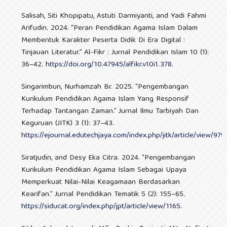
Salisah, Siti Khopipatu, Astuti Darmiyanti, and Yadi Fahmi
Arifudin. 2024. “Peran Pendidikan Agama Islam Dalam
Membentuk Karakter Peserta Didik Di Era Digital :
Tinjauan Literatur.” Al-Fikr : Jurnal Pendidikan Islam 10 (1):
36–42.
https://doi.org/10.47945/alfikr.v10i1.378
.
Singarimbun, Nurhamzah Br. 2025. “Pengembangan
Kurikulum Pendidikan Agama Islam Yang Responsif
Terhadap Tantangan Zaman.” Jurnal Ilmu Tarbiyah Dan
Keguruan (JITK) 3 (1): 37–43.
https://ejournal.edutechjaya.com/index.php/jitk/article/view/979
.
Siratjudin, and Desy Eka Citra. 2024. “Pengembangan
Kurikulum Pendidikan Agama Islam Sebagai Upaya
Memperkuat Nilai-Nilai Keagamaan Berdasarkan
Kearifan.” Jurnal Pendidikan Tematik 5 (2): 155–65.
https://siducat.org/index.php/jpt/article/view/1165
.