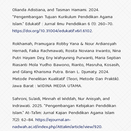
Olianda Adistiana, and Tasman Hamami. 2024.
“Pengembangan Tujuan Kurikulum Pendidikan Agama
Islam.” Edukatif : Jurnal Ilmu Pendidikan 6 (1): 260–70.
https://doi.org/10.31004/edukatif.v6i1.6102
.
Rokhamah, Pramugara Robby Yana & Nour Ardiansyah
Hernadi, Faika Rachmawati, Rosita Noviana Irwanto, Nina
Putri Hayam Dey, Eny Wahyuning Purwanti, Maria Septian
Riasanti Mola Yudho Bawono, Rianto, Masruha, Kosasih,
and Gilang Kharisma Putra. Brian L. Djumaty. 2024.
Metode Penelitian Kualitatif (Teori, Metode Dan Praktik).
Jawa Barat : WIDINA MEDIA UTAMA.
Sahroni, Su’aidi, Minnah el Widdah, Nur Anisyah, and
Indrawati. 2025. “Pengembangan Kebijakan Pendidikan
Islam.” At-Ta’lim: Jurnal Kajian Pendidikan Agama Islam
7(2): 62–84.
https://ejournal.an-
nadwah.ac.id/index.php/Attalim/article/view/920
.