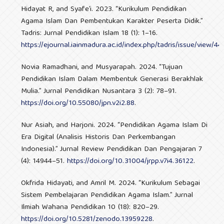
Hidayat R, and Syafe’i. 2023. “Kurikulum Pendidikan
Agama Islam Dan Pembentukan Karakter Peserta Didik.”
Tadris: Jurnal Pendidikan Islam 18 (1): 1–16.
https://ejournal.iainmadura.ac.id/index.php/tadris/issue/view/44
Novia Ramadhani, and Musyarapah. 2024. “Tujuan
Pendidikan Islam Dalam Membentuk Generasi Berakhlak
Mulia.” Jurnal Pendidikan Nusantara 3 (2): 78–91.
https://doi.org/10.55080/jpn.v2i2.88
.
Nur Asiah, and Harjoni. 2024. “Pendidikan Agama Islam Di
Era Digital (Analisis Historis Dan Perkembangan
Indonesia).” Jurnal Review Pendidikan Dan Pengajaran 7
(4): 14944–51.
https://doi.org/10.31004/jrpp.v7i4.36122
.
Okfrida Hidayati, and Amril M. 2024. “Kurikulum Sebagai
Sistem Pembelajaran Pendidikan Agama Islam.” Jurnal
Ilmiah Wahana Pendidikan 10 (18): 820–29.
https://doi.org/10.5281/zenodo.13959228
.