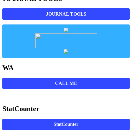
JOURNAL TOOLS
WA
CALL ME
StatCounter
StatCounter