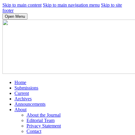
Skip to main content
Skip to main navigation menu
Skip to site
footer
Open Menu
Home
Submissions
Current
Archives
Announcements
About
About the Journal
Editorial Team
Privacy Statement
Contact